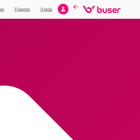
Novo
as
Viagens
Ajuda